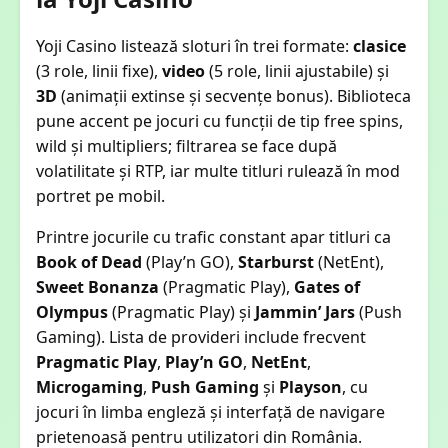
Yoji Casino listează sloturi în trei formate:
clasice
(3 role, linii fixe),
video
(5 role, linii ajustabile) și
3D
(animații extinse și secvențe bonus). Biblioteca
pune accent pe jocuri cu funcții de tip free spins,
wild și multipliers; filtrarea se face după
volatilitate și RTP, iar multe titluri rulează în mod
portret pe mobil.
Printre jocurile cu trafic constant apar titluri ca
Book of Dead
(Play’n GO),
Starburst
(NetEnt),
Sweet Bonanza
(Pragmatic Play),
Gates of
Olympus
(Pragmatic Play) și
Jammin’ Jars
(Push
Gaming). Lista de provideri include frecvent
Pragmatic Play
,
Play’n GO
,
NetEnt
,
Microgaming
,
Push Gaming
și
Playson
, cu
jocuri în limba engleză și interfață de navigare
prietenoasă pentru utilizatori din România.