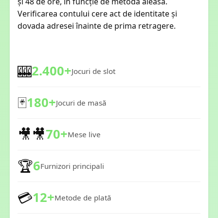
și 48 de ore, în funcție de metoda aleasă.
Verificarea contului cere act de identitate și
dovada adresei înainte de prima retragere.
🎰
2.400+
Jocuri de slot
🃏
180+
Jocuri de masă
🎥
🎥
70+
Mese live
🏆
6
Furnizori principali
💳
12+
Metode de plată